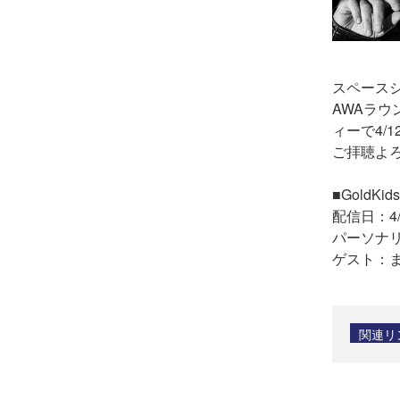
スペースシ
AWAラウ
ィーで4/1
ご拝聴よ
■GoldKi
配信日：4/1
パーソナリ
ゲスト：ま
関連リ