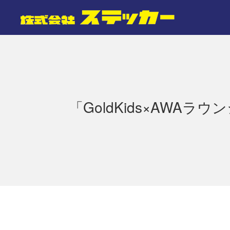
「GoldKids×AWAラ