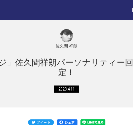
佐久間 祥朗
ウンジ」佐久間祥朗パーソナリティー回4/
定！
2023.4.11