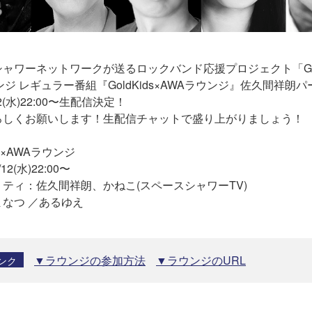
ャワーネットワークが送るロックバンド応援プロジェクト「Gold
ンジ レギュラー番組『GoldKids×AWAラウンジ』佐久間祥朗
2(水)22:00〜生配信決定！
ろしくお願いします！生配信チャットで盛り上がりましょう！
ds×AWAラウンジ
2(水)22:00〜
ティ：佐久間祥朗、かねこ(スペースシャワーTV)
なつ ／あるゆえ
▼ラウンジの参加方法
▼ラウンジのURL
ンク