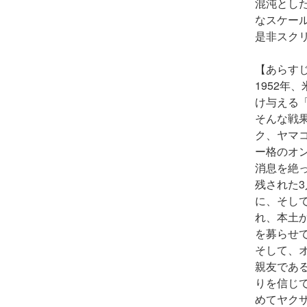
混沌とし
なスケー
是非スク
【あらす
1952
け与える
そんな戦
ク、ヤマ
ー格のオ
消息を絶
残された
に、そし
れ、本土
を募らせ
そして、
親友であ
りを信じ
めてヤク