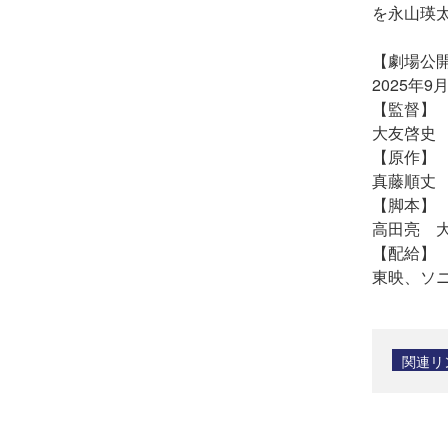
を永山瑛
【劇場公
2025年9
【監督】
大友啓史
【原作】
真藤順丈
【脚本】
高田亮 
【配給】
東映、ソ
関連リ