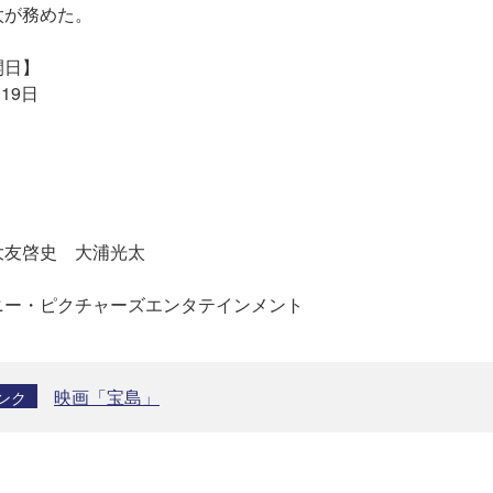
太が務めた。
開日】
月19日
大友啓史 大浦光太
ニー・ピクチャーズエンタテインメント
映画「宝島」
ンク