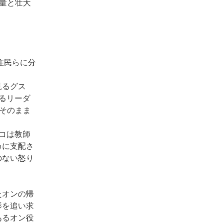
熱量と壮大
住民らに分
見るグス
るリーダ
、そのまま
コは教師
カに支配さ
のない怒り
たオンの帰
影を追い求
あるオン役