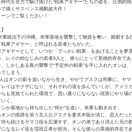
た時代を全力で駆け抜けた“戦果アギヤー”たちの姿を、圧倒的
ルで描くサスペンス感動超大作！
リーンでご覧ください！
じ】
年、米軍統治下の沖縄。米軍基地を襲撃して物資を奪い、困窮する
「戦果アギヤー」と呼ばれる若者たちがいた。
果アギヤーとして、いつか「でっかい戦果」をあげることを夢
コ、レイの幼なじみの若者3人と、彼らにとって英雄的存在であ
ン。しかしある夜の襲撃で“予定外の戦果”を手に入れたオンは
ってしまう。
3人はオンの影を追いながら生き、やがてグスクは刑事に、ヤマ
てレイはヤクザになり、それぞれの道を歩んでいくが、アメリ
からも見捨てられた環境で、思い通りにならない現実にやり場
ていく。
オンが基地から持ち出した“何か”を追い、米軍も動き出す。
るオンの痕跡を追う主人公グスクを妻夫木聡が演じ、恋人だっ
て待ち続けるヤマコ役を広瀬すず、オンの弟であり消えた兄の
ザになるレイ役を窪田正孝が担当。そんな彼らの英雄的存在で