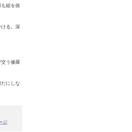
田も組を抜
かける。深
゙交う修羅
だにしな
ージ