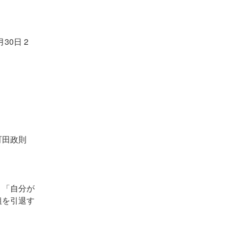
30日 2
 町田政則
「自分が
組を引退す