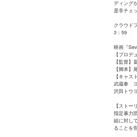
ディングが
是非チェ
クラウドファ
3：59
映画『Seve
【プロデ
【監督】
【脚本】
【キャス
武蔵拳 
沢田トウヨ
【ストー
指定暴力団
組に対して
ることを告