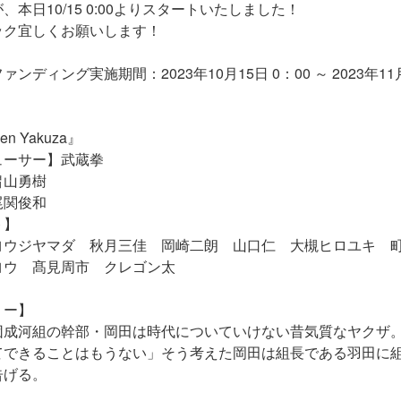
、本日10/15 0:00よりスタートいたしました！
ック宜しくお願いします！
ンディング実施期間：2023年10月15日 0：00 ～ 2023年11月
n Yakuza』
ューサー】武蔵拳
畠山勇樹
尾関俊和
ト】
ヨウジヤマダ 秋月三佳 岡崎二朗 山口仁 大槻ヒロユキ
ウ 髙見周市 クレゴン太
リー】
成河組の幹部・岡田は時代についていけない昔気質なヤクザ。
できることはもうない」そう考えた岡田は組長である羽田に
げる。