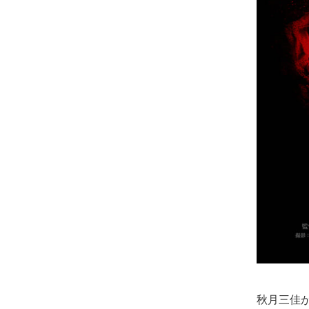
秋月三佳が