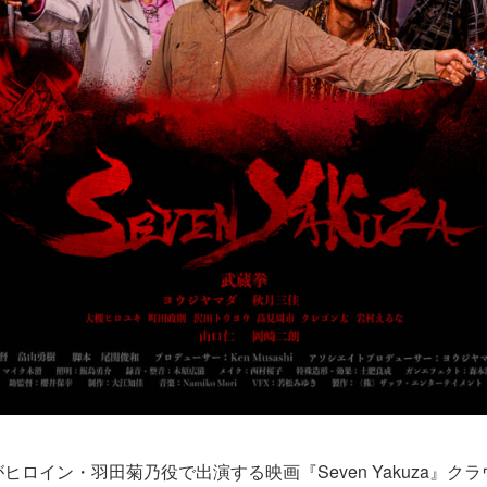
ヒロイン・羽田菊乃役で出演する映画『Seven Yakuza』ク