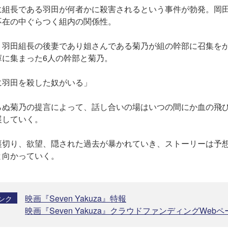
組長である羽田が何者かに殺害されるという事件が勃発。岡
在の中ぐらつく組内の関係性。
羽田組長の後妻であり姐さんである菊乃が組の幹部に召集を
庫に集まった6人の幹部と菊乃。
羽田を殺した奴がいる」
らぬ菊乃の提言によって、話し合いの場はいつの間にか血の飛ひ
展していく。
切り、欲望、隠された過去が暴かれていき、ストーリーは予想
と向かっていく。
映画『Seven Yakuza』特報
ンク
映画『Seven Yakuza』クラウドファンディングWebペ