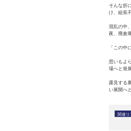
そんな折に
け、組長不
混乱の中、
夜、廃倉
「この中に
思いもよ
場へと発
露見する裏
い展開へ
関連リ