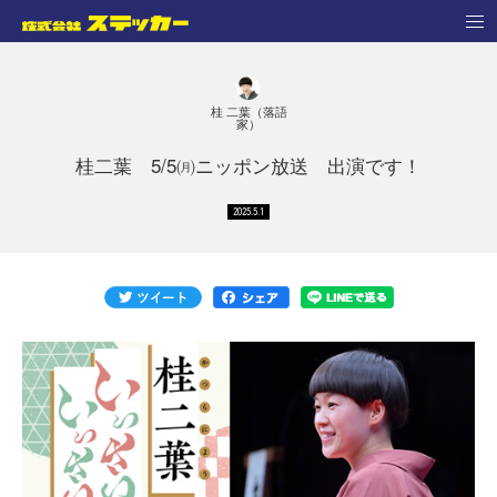
桂 二葉（落語
家）
桂二葉 5/5㈪ニッポン放送 出演です！
2025.5.1